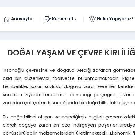
Anasayfa
Kurumsal
Neler Yapıyoruz?
DOĞAL YAŞAM VE ÇEVRE KİRLİLİĞ
İnsanoğlu çevresine ve doğaya verdiği zararları görmez
asla bir düzenleyici faaliyette bulunmamaktadır. Kişis
tembellikle, sorumsuzlukla doğaya zarar verenler kendileri
verdikleri ziyanın kendilerine döneceği gerçeğini gözardı 
zarardan çok çeken insanoğlunda bir doğa bilincinin oluşması
Biz doğa bilinci oluşan ve edindiğimiz bilgileri çevremizdek
olarak doğaya zararı en aza indirgeyen poşetler üretiy
dönüştürülebilir malzemelerden üretilmektedir. Ekonomik fiy