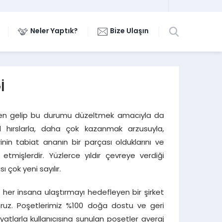
Neler Yaptık?
Bize Ulaşın
İ
den gelip bu durumu düzeltmek amacıyla da
el hırslarla, daha çok kazanmak arzusuyla,
nin tabiat ananın bir parçası olduklarını ve
etmişlerdir. Yüzlerce yıldır çevreye verdiği
 çok yeni sayılır.
i her insana ulaştırmayı hedefleyen bir şirket
oruz. Poşetlerimiz %100 doğa dostu ve geri
atlarla kullanıcısına sunulan poşetler averaj