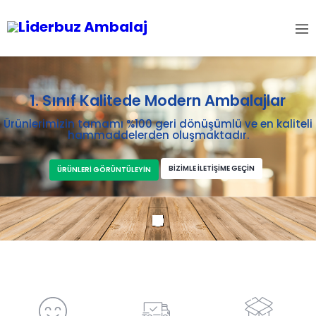
1. Sınıf Kalitede Modern Ambalajlar
Ürünlerimizin tamamı %100 geri dönüşümlü ve en kaliteli
hammaddelerden oluşmaktadır.
BİZİMLE İLETİŞİME GEÇİN
ÜRÜNLERİ GÖRÜNTÜLEYİN
BUGÜNE KADAR NELER YAPTIK?