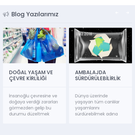
Blog Yazılarımız
31.12.2018
31.12.2018
DOĞAL YAŞAM VE
AMBALAJDA
ÇEVRE KİRLİLİĞİ
SÜRDÜRÜLEBİLİRLİK
İnsanoğlu çevresine ve
Dünya üzerinde
doğaya verdiği zararları
yaşayan tüm canlılar
görmezden gelip bu
yaşamlarını
durumu düzeltmek
sürdürebilmek adına
amacıyla da asla bir
temiz besine, temiz
düzenleyici faaliyette
havaya, temiz suya ve
bulunmamaktadır.
en önemlisi temiz