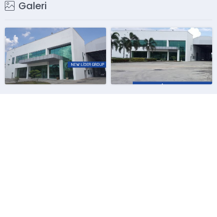
Galeri
Kişisel hırslarla, daha
çevreye ihtiyaç
çok kazanmak
duymaktadırlar. Yaşam
arzusuyla, tembellikle,
alanı olarak seçtiğimiz
sorumsuzlukla doğaya
bölgeleri temiz tutmak
zarar verenler
ve korumak, çevremizi
kendilerinin tabiat
paylaşmış olduğumuz
ananın bir parçası
canlıların yaşamlarını
olduklarını ve verdikleri
sürdürebilmeleri için çok
ziyanın kendilerine
büyük önem arz
döneceği gerçeğini
etmektedir. Bu nedenle
gözardı etmişlerdir.
gelecek nesillerimiz olan
Yüzlerce yıldır çevreye
çocuklarımız için
verdiği zarardan çok
çevremizi...
çeken...