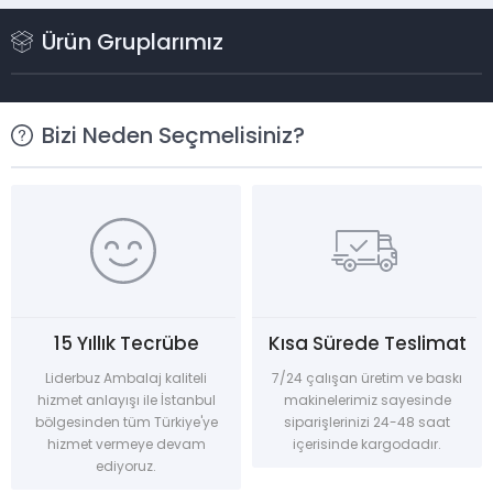
kazanmak arzusuyla, tembellikle, sorumsuzlukla
Ürün Gruplarımız
doğaya zarar verenler kendilerinin...
Bizi Neden Seçmelisiniz?
15 Yıllık Tecrübe
Kısa Sürede Teslimat
Liderbuz Ambalaj kaliteli
7/24 çalışan üretim ve baskı
hizmet anlayışı ile İstanbul
makinelerimiz sayesinde
bölgesinden tüm Türkiye'ye
siparişlerinizi 24-48 saat
hizmet vermeye devam
içerisinde kargodadır.
ediyoruz.