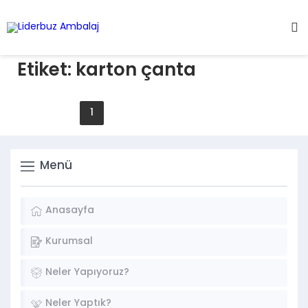
Etiket:
karton çanta
1
2
3
4
5
Menü
Anasayfa
Kurumsal
Neler Yapıyoruz?
Neler Yaptık?