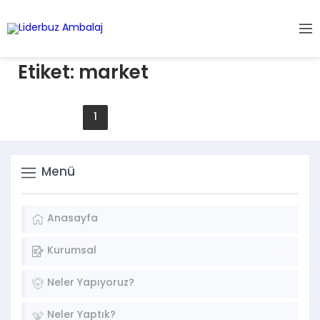
Etiket:
market
1
2
3
4
5
Menü
Anasayfa
Kurumsal
Neler Yapıyoruz?
Neler Yaptık?